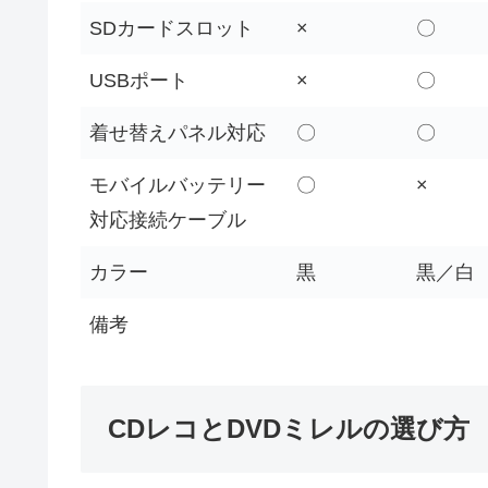
SDカードスロット
×
〇
USBポート
×
〇
着せ替えパネル対応
〇
〇
モバイルバッテリー
〇
×
対応接続ケーブル
カラー
黒
黒／白
備考
CDレコとDVDミレルの選び方