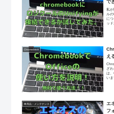
で
私が
ルの
につ
ッド
Ch
Chromebook
え
Ch
ざわ
は、
いま
エ
車用品・メンテナンス
フ