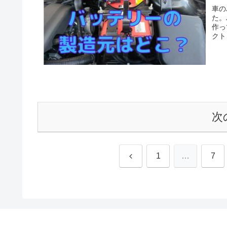
車の
た。
作っ
クト
次
前
1
…
7
へ