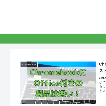
Ch
Chromebook
ス
Ch
か？
るし
をま