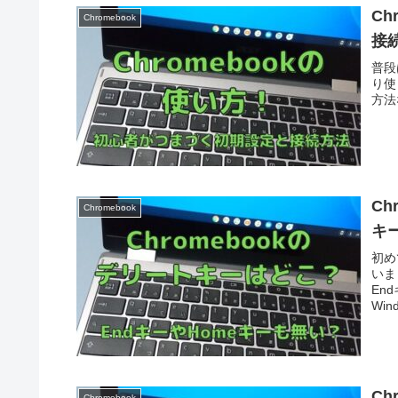
C
Chromebook
接
普段
り使
方法
Ch
Chromebook
キ
初め
いま
En
Wi
C
Chromebook