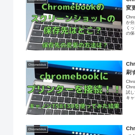
変
Ch
か分
くっ
の保
Ch
Chromebook
刷
Ch
Ch
試し
キャ
Ch
Chromebook