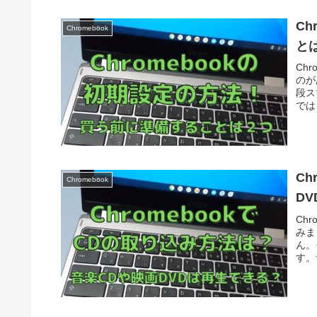
C
Chromebook
と
Ch
のが
段ス
では
C
Chromebook
D
Ch
みま
ん。
す。