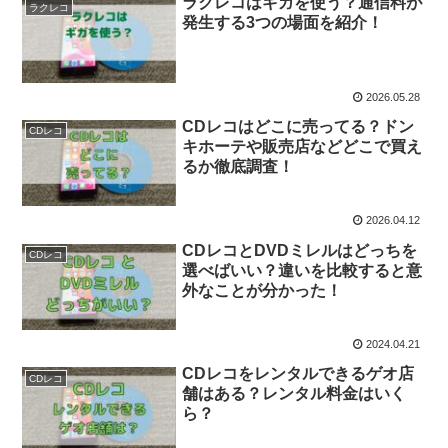
ラクレコはギガを使う？通信料が
ラクレコ
発生する3つの場面を紹介！
2026.05.28
CDレコはどこに売ってる？ドン
CDレコ
キホーテや販売店などどこで買え
るか徹底調査！
2026.04.12
CDレコとDVDミレルはどっちを
CDレコ
選べばいい？違いを比較すると意
外なことが分かった！
2024.04.21
CDレコをレンタルできるゲオ店
CDレコ
舗はある？レンタル料金はいく
ら？